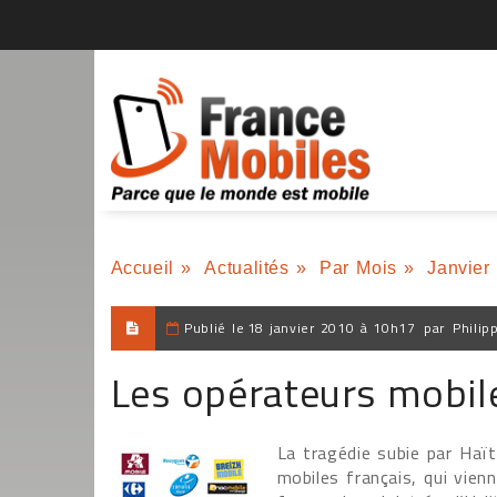
Accueil
»
Actualités
»
Par Mois
»
Janvier
Publié le
18 janvier 2010 à 10h17
par
Philip
Les opérateurs mobile
La tragédie subie par Haït
mobiles français, qui vie