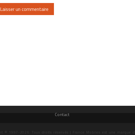
Contact
ht © 1997-2026. Tous droits réservés | France Mobiles est une marque 