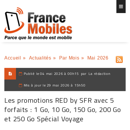
Accueil
»
Actualités
»
Par Mois
»
Mai 2026
Publié le
04 mai 2026 à 00h15
par
La rédaction
Mis à jour le
29 mai 2026 à 15h50
Les promotions RED by SFR avec 5
forfaits : 1 Go, 10 Go, 150 Go, 200 Go
et 250 Go Spécial Voyage