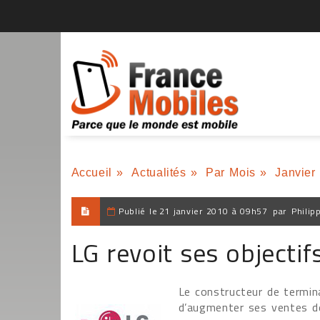
Accueil
»
Actualités
»
Par Mois
»
Janvier
Publié le
21 janvier 2010 à 09h57
par
Philip
LG revoit ses objectif
Le constructeur de termin
d’augmenter ses ventes de