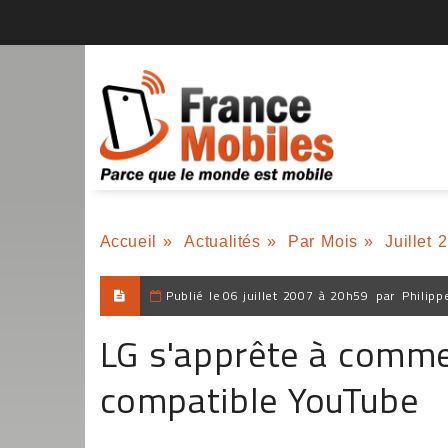
Accueil
»
Actualités
»
Par Mois
»
Juillet 
Publié le
06 juillet 2007 à 20h59
par
Philipp
LG s'apprête à comme
compatible YouTube