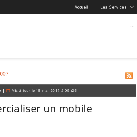
Accueil
Les Services
...
2007
e
|
Mis à jour le
18 mai 2017 à 09h26
rcialiser un mobile