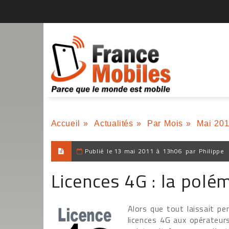
Accueil
»
Actualités
»
Par Mois
»
Mai 20
Publié le
13 mai 2011 à 13h06
par
Philippe
Licences 4G : la polé
Alors que tout laissait pe
licences 4G aux opérateurs 