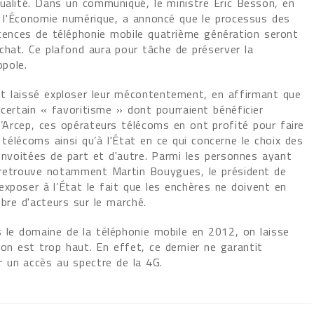
tualité. Dans un communiqué, le ministre Éric Besson, en
de l'Économie numérique, a annoncé que le processus des
icences de téléphonie mobile quatrième génération seront
chat. Ce plafond aura pour tâche de préserver la
opole.
nt laissé exploser leur mécontentement, en affirmant que
certain « favoritisme » dont pourraient bénéficier
 l’Arcep, ces opérateurs télécoms en ont profité pour faire
 télécoms ainsi qu’à l'État en ce qui concerne le choix des
convoitées de part et d'autre. Parmi les personnes ayant
n retrouve notamment Martin Bouygues, le président de
xposer à l’État le fait que les enchères ne doivent en
bre d'acteurs sur le marché.
s le domaine de la téléphonie mobile en 2012, on laisse
on est trop haut. En effet, ce dernier ne garantit
 un accès au spectre de la 4G.