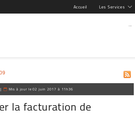
Accueil
Les Services
...
009
|
Mis à jour le
02 juin 2017 à 11h36
er la facturation de