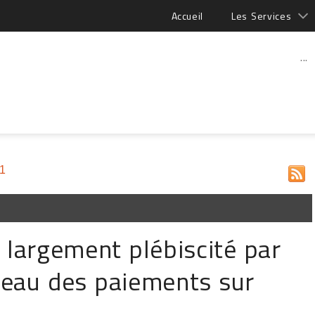
Accueil
Les Services
...
11
largement plébiscité par
veau des paiements sur