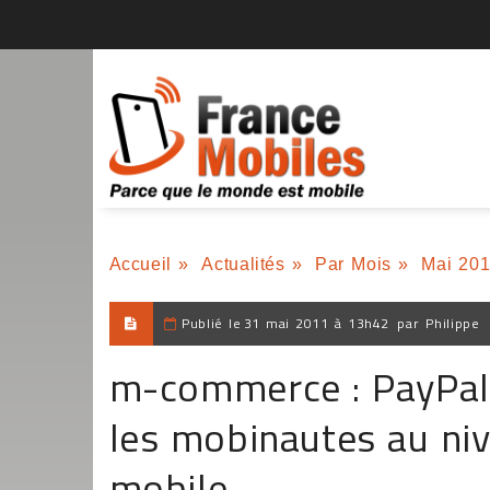
Accueil
»
Actualités
»
Par Mois
»
Mai 20
Publié le
31 mai 2011 à 13h42
par
Philippe
m-commerce : PayPal 
les mobinautes au ni
mobile