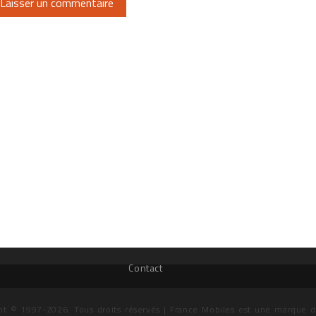
Contact
ht © 1997-2026. Tous droits réservés | France Mobiles est une marque 