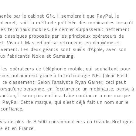
née par le cabinet Gfk, il semblerait que PayPal, le
nternet, soit la méthode préférée des mobinautes lorsqu’il
 les terminaux mobiles. Ce dernier surpasserait nettement
 classiques proposés par les principaux opérateurs de
et, Visa et MasterCard se retrouvent en deuxième et
tivement. Les deux géants sont suivis d'Apple, avec son
eux fabricants Nokia et Samsung.
 les opérateurs de téléphonie mobile, qui souhaitent pour
evenus notamment grâce à la technologie NFC (Near Field
ce classement. Selon l’analyste Ryan Garner, ceci peut
 lorsqu’une personne, en l’occurrence un mobinaute, pense à
nsaction, il sera plus enclin a faire confiance a une marque
 PayPal. Cette marque, qui s’est déjà fait un nom sur le
 confiance.
l’avis de plus de 8 500 consommateurs en Grande-Bretagne,
ne et en France.