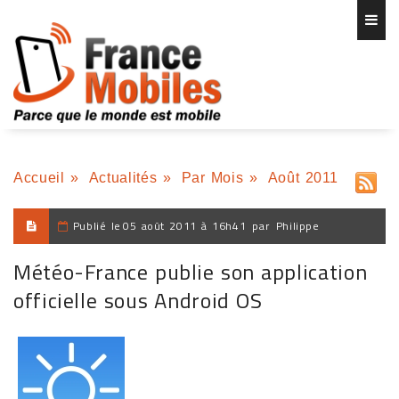
Accueil
»
Actualités
»
Par Mois
»
Août 2011
Publié le
05 août 2011 à 16h41
par
Philippe
Météo-France publie son application
officielle sous Android OS