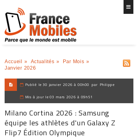
Accueil
»
Actualités
»
Par Mois
»
Janvier 2026
Publié le
30 janvier 2026 à 00h00
par
Philippe
Mis à jour le
03 mars 2026 à 09h51
Milano Cortina 2026 : Samsung
équipe les athlètes d'un Galaxy Z
Flip7 Édition Olympique