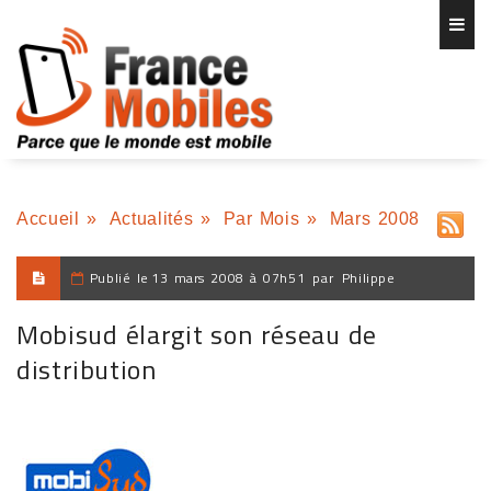
Accueil
»
Actualités
»
Par Mois
»
Mars 2008
Publié le
13 mars 2008 à 07h51
par
Philippe
Mobisud élargit son réseau de
distribution