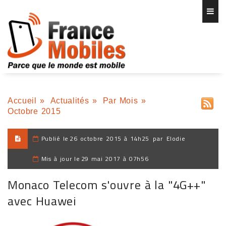
Accueil
»
Actualités
»
Par Mois
»
Octobre 2015
Publié le
26 octobre 2015 à 14h25
par
Elodie
Mis à jour le
29 mai 2017 à 07h56
Monaco Telecom s'ouvre à la "4G++"
avec Huawei