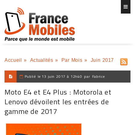
Accueil
»
Actualités
»
Par Mois
»
Juin 2017
Publié le
13 juin 2017 à 12h40
par
Fabrice
Moto E4 et E4 Plus : Motorola et
Lenovo dévoilent les entrées de
gamme de 2017