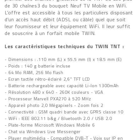
de 30 chaînes3 du bouquet Neuf TV Mobile en WiFi.
L'offre est accessible à tous les particuliers disposant
d'un accès haut débit (ADSL ou câble) quel que soit
leur fournisseur et leur équipement WiFi. Il leur suffit
de souscrire à un forfait mobile TWIN.
Les caractéristiques techniques du TWIN TNT :
- Dimensions : .110 mm (L) x 55.5 mm (l) x 18.5 mm (E)
- Poids : 140 g batterie incluse
- 64 Mo RAM, 256 Mo flash
- Ecran tactile rétro-éclairé 2,6'' TFT LCD
- Batterie rechargeable avec capacité Li-lon 1300mAh
- Résolution 480 x 640 - 260K couleurs - VGA
- Processeur Marvell PXA270 à 520 MHz
- Appareil photo 2,0 Mégapixels - Zoom fois 2
- Connectivité : GSM quadri bande avec GPRS classe 10
- WiFi : IEEE 802.11 b&g / Bluetooth 2.0 / USB 2.0
- Plate-forme Microsoft Windows Mobile 6
- Chat via Windows Live Messenger
- Player multimédia - Compatible DVB-T - Voix sur IP en