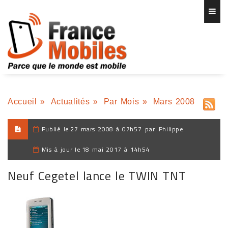
Accueil
»
Actualités
»
Par Mois
»
Mars 2008
Publié le
27 mars 2008 à 07h57
par
Philippe
Mis à jour le
18 mai 2017 à 14h54
Neuf Cegetel lance le TWIN TNT