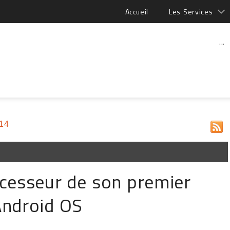
Accueil
Les Services
...
014
ccesseur de son premier
Android OS