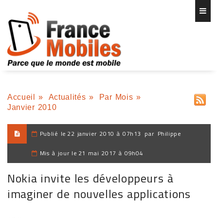
Accueil
»
Actualités
»
Par Mois
»
Janvier 2010
Publié le
22 janvier 2010 à 07h13
par
Philippe
Mis à jour le
21 mai 2017 à 09h04
Nokia invite les développeurs à
imaginer de nouvelles applications