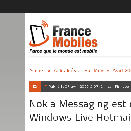
Accueil
»
Actualités
»
Par Mois
»
Avril 2
Publié le
07 avril 2009 à 07h21
par
Philippe
Nokia Messaging est 
Windows Live Hotmai