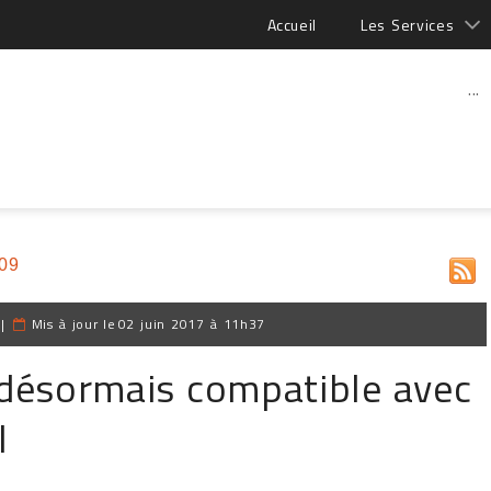
Accueil
Les Services
...
009
|
Mis à jour le
02 juin 2017 à 11h37
désormais compatible avec
l