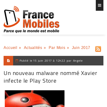
Accueil
»
Actualités
»
Par Mois
»
Juin 2017
Publié le
15 juin 2017 à 12h22
par
Angele
Un nouveau malware nommé Xavier
infecte le Play Store