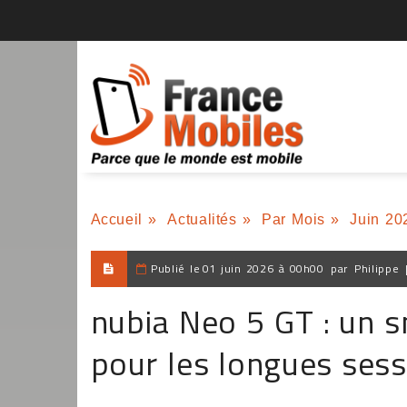
Accueil
»
Actualités
»
Par Mois
»
Juin 20
Publié le
01 juin 2026 à 00h00
par
Philippe
nubia Neo 5 GT : un 
pour les longues sess