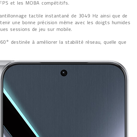
s FPS et les MOBA compétitifs.
antillonnage tactile instantané de 3049 Hz ainsi que de
ntenir une bonne précision même avec les doigts humides
gues sessions de jeu sur mobile.
° destinée à améliorer la stabilité réseau, quelle que