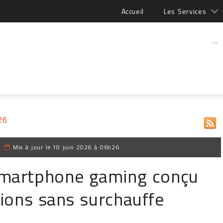
Accueil
Les Services
...
26
|
Mis à jour le
10 juin 2026 à 06h26
smartphone gaming conçu
ions sans surchauffe