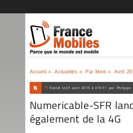
Accueil
»
Actualités
»
Par Mois
»
Avril 2
Publié le
01 avril 2015 à 07h11
par
Philippe
Numericable-SFR lanc
également de la 4G