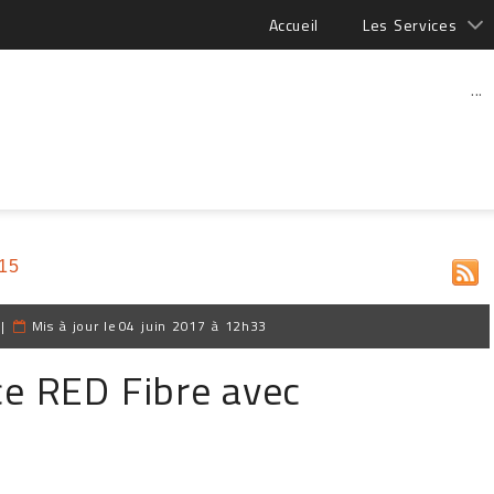
Accueil
Les Services
...
015
|
Mis à jour le
04 juin 2017 à 12h33
e RED Fibre avec