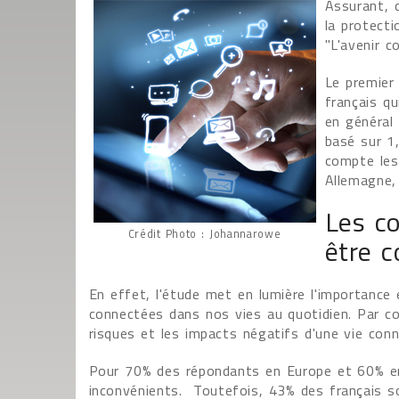
Assurant, q
la protecti
"L'avenir c
Le premier
français qu
en général 
basé sur 1
compte les
Allemagne,
Les c
Crédit Photo : Johannarowe
être c
En effet, l'étude met en lumière l'importance
connectées dans nos vies au quotidien. Par con
risques et les impacts négatifs d'une vie conn
Pour 70% des répondants en Europe et 60% en 
inconvénients. Toutefois, 43% des français s