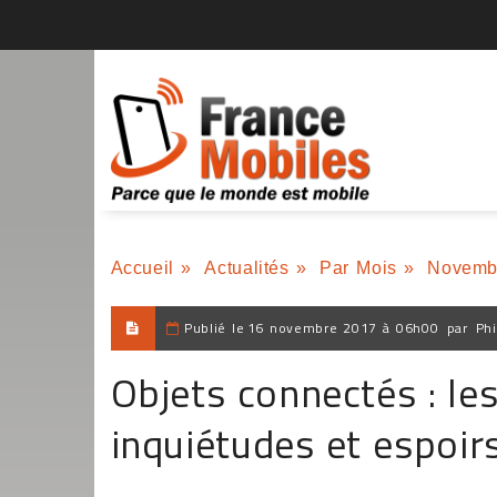
Accueil
»
Actualités
»
Par Mois
»
Novemb
Publié le
16 novembre 2017 à 06h00
par
Phi
Objets connectés : le
inquiétudes et espoir