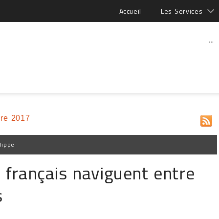
Accueil
Les Services
...
re 2017
lippe
s français naviguent entre
s