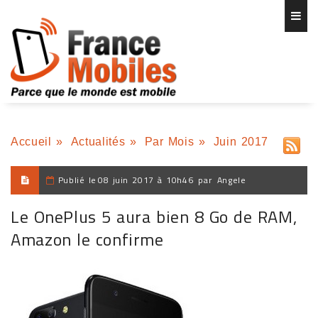
Accueil
»
Actualités
»
Par Mois
»
Juin 2017
Publié le
08 juin 2017 à 10h46
par
Angele
Le OnePlus 5 aura bien 8 Go de RAM,
Amazon le confirme