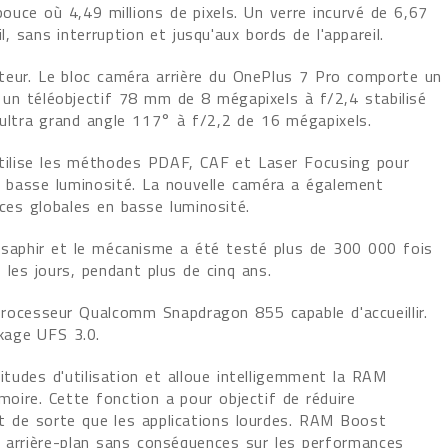
pouce où 4,49 millions de pixels. Un verre incurvé de 6,67
, sans interruption et jusqu'aux bords de l'appareil.
teur. Le bloc caméra arrière du OnePlus 7 Pro comporte un
 un téléobjectif 78 mm de 8 mégapixels à f/2,4 stabilisé
 ultra grand angle 117° à f/2,2 de 16 mégapixels.
ilise les méthodes PDAF, CAF et Laser Focusing pour
n basse luminosité. La nouvelle caméra a également
ces globales en basse luminosité.
 saphir et le mécanisme a été testé plus de 300 000 fois
les jours, pendant plus de cinq ans.
processeur Qualcomm Snapdragon 855 capable d'accueillir.
kage UFS 3.0.
udes d'utilisation et alloue intelligemment la RAM
oire. Cette fonction a pour objectif de réduire
 de sorte que les applications lourdes. RAM Boost
n arrière-plan sans conséquences sur les performances