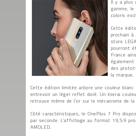
Il y a plu
gamme, le 
coloris exc
Cette éditi
prochain à 
store LEGA
pourront ê
France ains
également 
des prototy
la marque.
Cette édition limitée arbore une couleur blanc
entrevoir un léger reflet doré. Un liserai coul
retrouve même de l'or sur le mécanisme de la 
Côté caractéristiques, le OnePlus 7 Pro dispos
par seconde. L'affichage au format 19,5:9 pro
AMOLED.