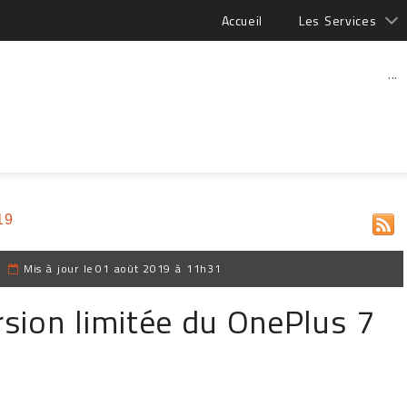
Accueil
Les Services
...
19
|
Mis à jour le
01 août 2019 à 11h31
sion limitée du OnePlus 7