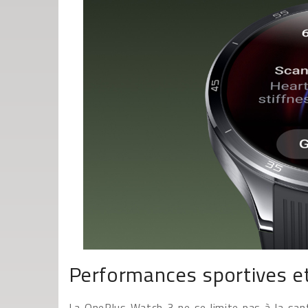
Performances sportives e
La OnePlus Watch 3 ne se limite pas à la santé