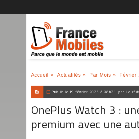
Accueil
»
Actualités
»
Par Mois
»
Février
Publié le
19 février 2025 à 08h21
par
La réd
OnePlus Watch 3 : un
premium avec une au