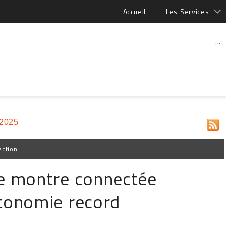
Accueil
Les Services
...
 2025
action
e montre connectée
tonomie record