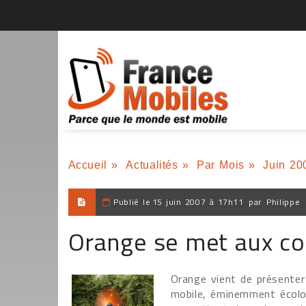
Accueil
»
Actualités
»
Par Mois
»
Juin 20
Publié le
15 juin 2007 à 17h11
par
Philippe
Orange se met aux co
Orange vient de présente
mobile, éminemment écolog