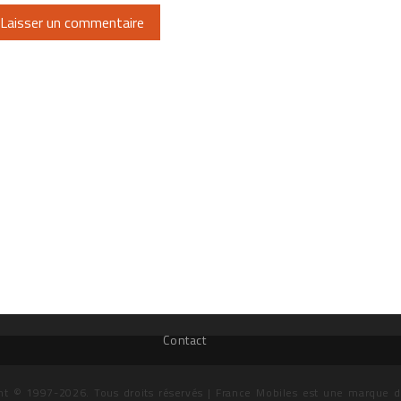
Contact
ht © 1997-2026. Tous droits réservés | France Mobiles est une marque 