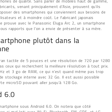
hones de qualité. Sans parler de mobiles haut de gamme,
bricants, venant principalement d’Asie, prouvent qu’ils
oposer des smartphones qui conviennent aux besoins de
ilisateurs et à moindre coût. Le fabricant japonais
le prouve avec le Panasonic Eluga Arc 2, un smartphone
tous rapports que l’on a envie de présenter à sa mère.
artphone plutôt dans la
nne
ran tactile de 5 pouces et une résolution de 720 par 1280
s ceux qui recherchent la meilleure résolution à tout prix.
3GHz et 3 go de RAM, ce qui n’est quand même pas trop
 de stockage interne avec 32 Go. Il est aussi possible
rte microSD pouvant aller jusqu’à 128 Go.
d 6.0
 smartphone sous Android 6.0. On notera que côté
as si mal loti avec Wi-Fi, Bluetooth, FM, GPS, et 4G.