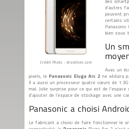
des smartp
d’autres fa
peuvent pr
certains ut
Panasonic 
bien sous 
Un sm
moye
Crédit Photo : droidmen.com
Avec un éc
pixels, le
Panasonic Eluga Arc 2
ne séduira pa
Il a aussi un processeur quatre cœurs de 1.
mal. Jolie surprise pour ce qui est de l’espace
d’ajouter de l’espace de stockage avec une ca
Panasonic a choisi Androi
Le fabricant a choisi de faire fonctionner le
connectivité, le
Panasonic
Eluga Arc 2 n’est p