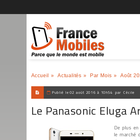
Accueil
»
Actualités
»
Par Mois
»
Août 20
Publié le
02 août 2016 à 10h54
par
Cécile
Le Panasonic Eluga A
De plus en
le marché 