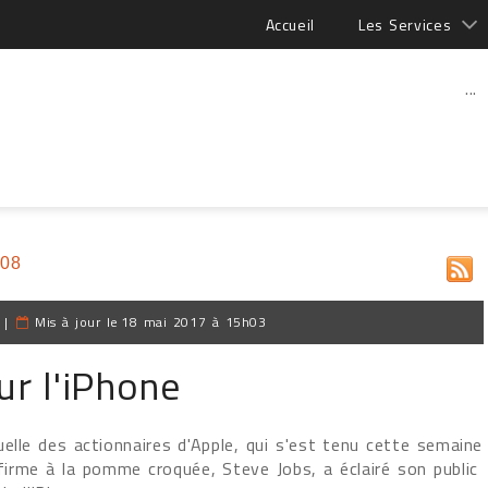
Accueil
Les Services
...
008
|
Mis à jour le
18 mai 2017 à 15h03
ur l'iPhone
elle des actionnaires d'Apple, qui s'est tenu cette semaine
firme à la pomme croquée, Steve Jobs, a éclairé son public