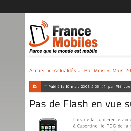
Accueil
»
Actualités
»
Par Mois
»
Mars 2
Publié le
10 mars 2008 à 09h44
par
Philippe
Pas de Flash en vue s
Lors de la conférence annu
à Cupertino, le PDG de la 