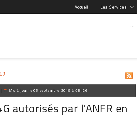
Accueil
Les Services
...
19
|
Mis à jour le
05 septembre 2019 à 08h26
4G autorisés par l'ANFR en