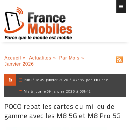
Accueil
»
Actualités
»
Par Mois
»
Janvier 2026
Publié le
09 janvier 2026 à 07h35
par
Philippe
Mis à jour le
09 janvier 2026 à 08h42
POCO rebat les cartes du milieu de
gamme avec les M8 5G et M8 Pro 5G