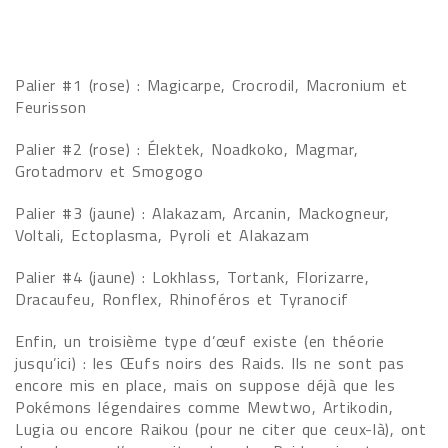
Palier #1 (rose) : Magicarpe, Crocrodil, Macronium et
Feurisson
Palier #2 (rose) : Élektek, Noadkoko, Magmar,
Grotadmorv et Smogogo
Palier #3 (jaune) : Alakazam, Arcanin, Mackogneur,
Voltali, Ectoplasma, Pyroli et Alakazam
Palier #4 (jaune) : Lokhlass, Tortank, Florizarre,
Dracaufeu, Ronflex, Rhinoféros et Tyranocif
Enfin, un troisième type d’œuf existe (en théorie
jusqu’ici) : les Œufs noirs des Raids. Ils ne sont pas
encore mis en place, mais on suppose déjà que les
Pokémons légendaires comme Mewtwo, Artikodin,
Lugia ou encore Raikou (pour ne citer que ceux-là), ont