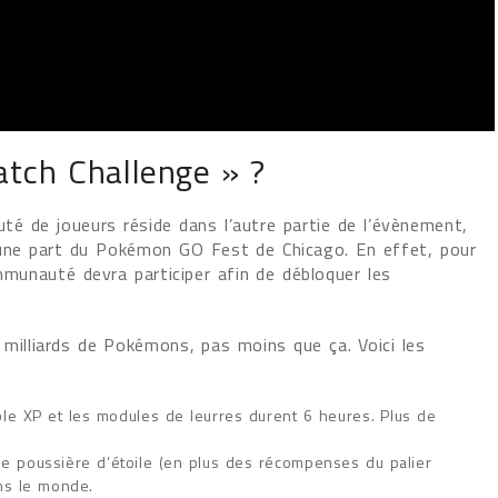
atch Challenge » ?
é de joueurs réside dans l’autre partie de l’évènement,
 une part du Pokémon GO Fest de Chicago. En effet, pour
mmunauté devra participer afin de débloquer les
 milliards de Pokémons, pas moins que ça. Voici les
le XP et les modules de leurres durent 6 heures. Plus de
le poussière d’étoile (en plus des récompenses du palier
ns le monde.