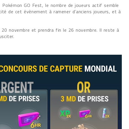
u Pokémon GO Fest, le nombre de joueurs actif semble
cité de cet évènement à ramener d’anciens joueurs, et à
 20 novembre et prendra fin le 26 novembre. Il reste à
sciter.