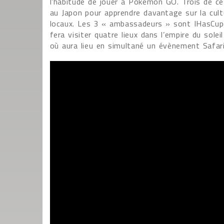
l’habitude de jouer à Pokémon GO. Trois de 
au Japon pour apprendre davantage sur la cul
locaux. Les 3 « ambassadeurs » sont IHasCupq
fera visiter quatre lieux dans l’empire du sole
où aura lieu en simultané un évènement Safar