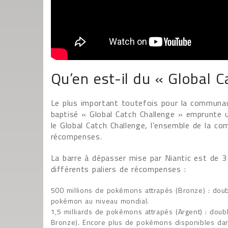
Qu’en est-il du « Global C
Le plus important toutefois pour la communaut
baptisé « Global Catch Challenge » emprunte
le Global Catch Challenge, l’ensemble de la co
récompenses.
La barre à dépasser mise par Niantic est de 3
différents paliers de récompenses :
500 millions de pokémons attrapés (Bronze) : doub
pokémon au niveau mondial.
1,5 milliards de pokémons attrapés (Argent) : doub
Bronze). Encore plus de pokémons disponibles da