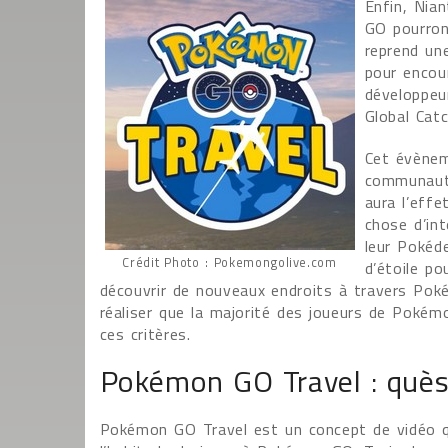
Enfin, Nia
GO pourron
reprend un
pour encou
développeu
Global Catc
Cet évènem
communauté
aura l’eff
chose d’in
leur Pokéd
Crédit Photo : Pokemongolive.com
d’étoile p
découvrir de nouveaux endroits à travers Pok
réaliser que la majorité des joueurs de Pokém
ces critères.
Pokémon GO Travel : quès
Pokémon GO Travel est un concept de vidéo q