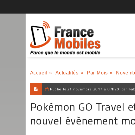
Accueil
»
Actualités
»
Par Mois
»
Novemb
Publié le
21 novembre 2017 à 07h20
par
Fab
Pokémon GO Travel et
nouvel évènement mond