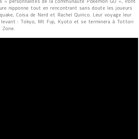
ces « personnalités de la communauté Pokémon GO », iront
ture nipponne tout en rencontrant sans doute les joueurs
uake, Coisa de Nerd et Rachel Quirico. Leur voyage leur
il levant : Tokyo, Mt Fuji, Kyoto et se terminera à Tottori
i Zone.