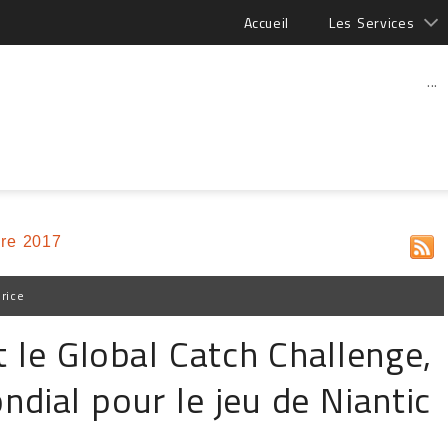
Accueil
Les Services
...
re 2017
rice
 le Global Catch Challenge,
ial pour le jeu de Niantic