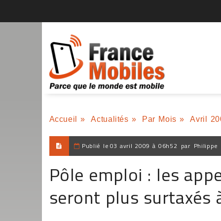
Accueil
»
Actualités
»
Par Mois
»
Avril 2
Publié le
03 avril 2009 à 06h52
par
Philippe
Pôle emploi : les appe
seront plus surtaxés à