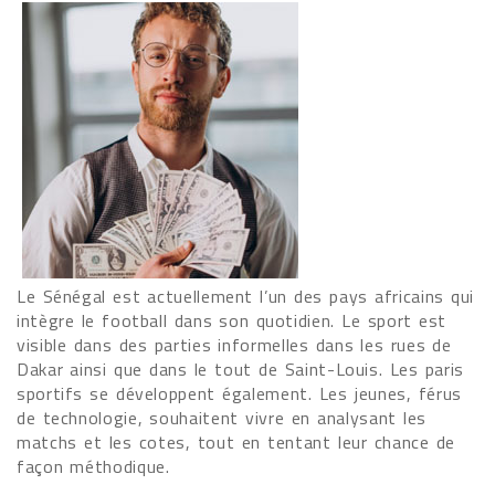
Le Sénégal est actuellement l’un des pays africains qui
intègre le football dans son quotidien. Le sport est
visible dans des parties informelles dans les rues de
Dakar ainsi que dans le tout de Saint-Louis. Les paris
sportifs se développent également. Les jeunes, férus
de technologie, souhaitent vivre en analysant les
matchs et les cotes, tout en tentant leur chance de
façon méthodique.