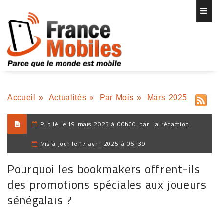
Accueil
»
Actualités
»
Par Mois
»
Mars 2025
Publié le
19 mars 2025 à 00h00
par
La rédaction
Mis à jour le
17 avril 2025 à 06h39
Pourquoi les bookmakers offrent-ils
des promotions spéciales aux joueurs
sénégalais ?