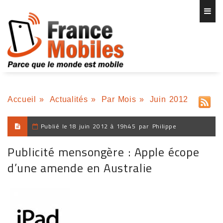
Accueil
»
Actualités
»
Par Mois
»
Juin 2012
Publié le
18 juin 2012 à 19h45
par
Philippe
Publicité mensongère : Apple écope
d’une amende en Australie