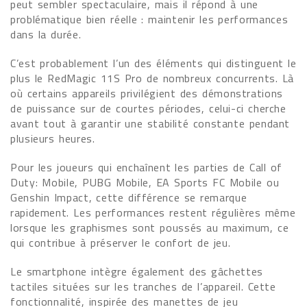
peut sembler spectaculaire, mais il répond à une
problématique bien réelle : maintenir les performances
dans la durée.
C’est probablement l’un des éléments qui distinguent le
plus le RedMagic 11S Pro de nombreux concurrents. Là
où certains appareils privilégient des démonstrations
de puissance sur de courtes périodes, celui-ci cherche
avant tout à garantir une stabilité constante pendant
plusieurs heures.
Pour les joueurs qui enchaînent les parties de Call of
Duty: Mobile, PUBG Mobile, EA Sports FC Mobile ou
Genshin Impact, cette différence se remarque
rapidement. Les performances restent régulières même
lorsque les graphismes sont poussés au maximum, ce
qui contribue à préserver le confort de jeu.
Le smartphone intègre également des gâchettes
tactiles situées sur les tranches de l’appareil. Cette
fonctionnalité, inspirée des manettes de jeu