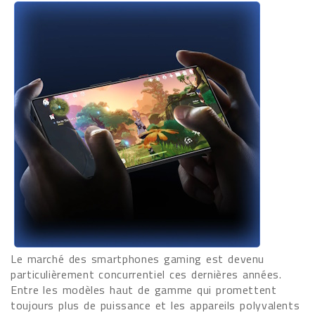
Le marché des smartphones gaming est devenu
particulièrement concurrentiel ces dernières années.
Entre les modèles haut de gamme qui promettent
toujours plus de puissance et les appareils polyvalents