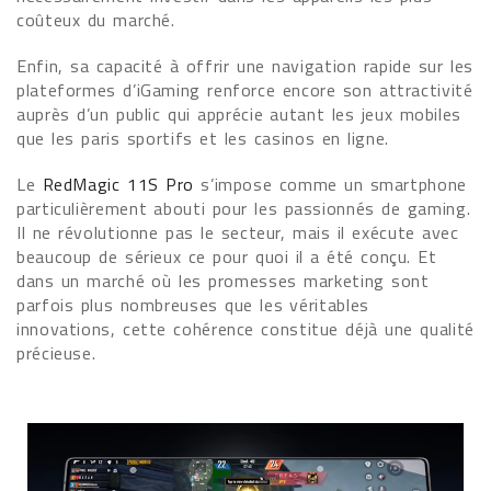
coûteux du marché.
Enfin, sa capacité à offrir une navigation rapide sur les
plateformes d’iGaming renforce encore son attractivité
auprès d’un public qui apprécie autant les jeux mobiles
que les paris sportifs et les casinos en ligne.
Le
RedMagic 11S Pro
s’impose comme un smartphone
particulièrement abouti pour les passionnés de gaming.
Il ne révolutionne pas le secteur, mais il exécute avec
beaucoup de sérieux ce pour quoi il a été conçu. Et
dans un marché où les promesses marketing sont
parfois plus nombreuses que les véritables
innovations, cette cohérence constitue déjà une qualité
précieuse.