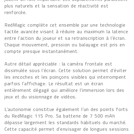
plus naturels et la sensation de réactivité est
renforcée.
RedMagic complète cet ensemble par une technologie
tactile avancée visant à réduire au maximum la latence
entre l’action du joueur et sa retranscription à l’écran.
Chaque mouvement, pression ou balayage est pris en
compte presque instantanément.
Autre détail appréciable : la caméra frontale est
dissimulée sous l’écran. Cette solution permet d’éviter
les encoches et les poinçons visibles qui interrompent
parfois l’affichage. Le résultat est un écran
entièrement dégagé qui améliore l’immersion lors des
jeux et du visionnage de vidéos.
L’autonomie constitue également l’un des points forts
du RedMagic 11S Pro. Sa batterie de 7 500 mAh
dépasse largement les standards habituels du marché.
Cette capacité permet d’envisager de longues sessions