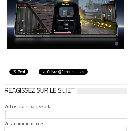
RÉAGISSEZ SUR LE SUJET
Votre nom ou pseudo :
Vos commentaires :