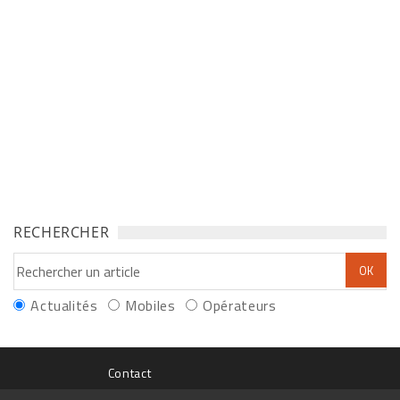
RECHERCHER
Actualités
Mobiles
Opérateurs
Contact