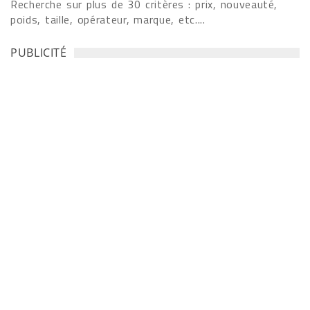
Recherche sur plus de 30 critères : prix, nouveauté,
poids, taille, opérateur, marque, etc....
PUBLICITÉ