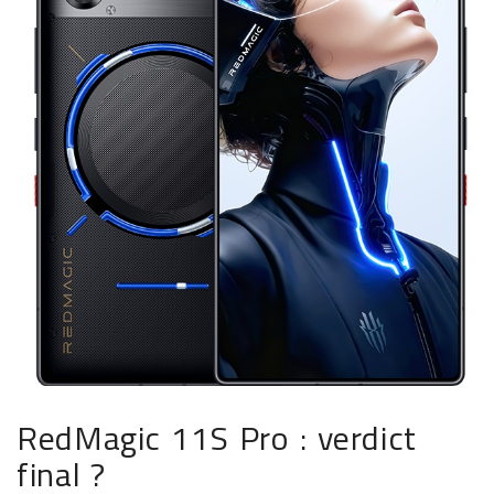
RedMagic 11S Pro : verdict
final ?