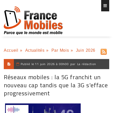
Accueil
»
Actualités
»
Par Mois
»
Juin 2026
Publié le
11 juin 2026 à 00h00
par
La rédaction
Réseaux mobiles : la 5G franchit un
nouveau cap tandis que la 3G s'efface
progressivement