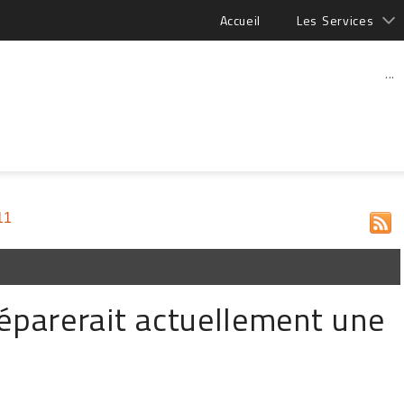
Accueil
Les Services
...
11
parerait actuellement une