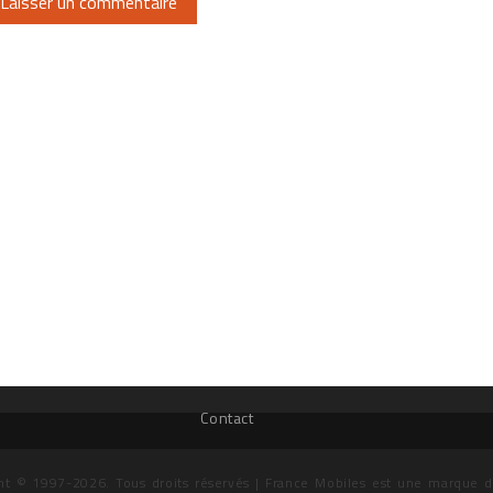
Contact
ht © 1997-2026. Tous droits réservés | France Mobiles est une marque 