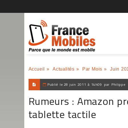
Accueil
»
Actualités
»
Par Mois
»
Juin 20
Publié le
28 juin 2011 à 14h09
par
Philippe
Rumeurs : Amazon pré
tablette tactile