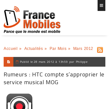
Accueil
»
Actualités
»
Par Mois
»
Mars 2012
Publié le
28 mars 2012 à 13h59
par
Philippe
Rumeurs : HTC compte s’approprier le
service musical MOG