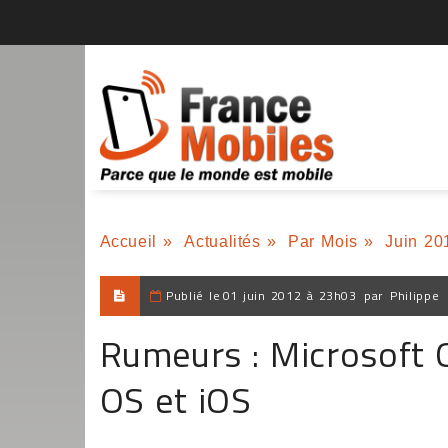
Accueil
»
Actualités
»
Par Mois
»
Juin 20
Publié le
01 juin 2012 à 23h03
par
Philippe
Rumeurs : Microsoft O
OS et iOS