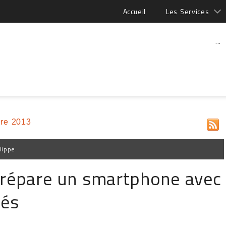
Accueil
Les Services
...
re 2013
lippe
répare un smartphone avec
tés