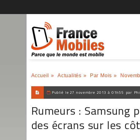
Accueil
»
Actualités
»
Par Mois
»
Novemb
Publié le
27 novembre 2013 à 01h55
par
Phi
Rumeurs : Samsung p
des écrans sur les cô