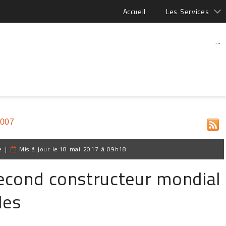
Accueil
Les Services
...
2007
e
|
Mis à jour le
18 mai 2017 à 09h18
econd constructeur mondial
les