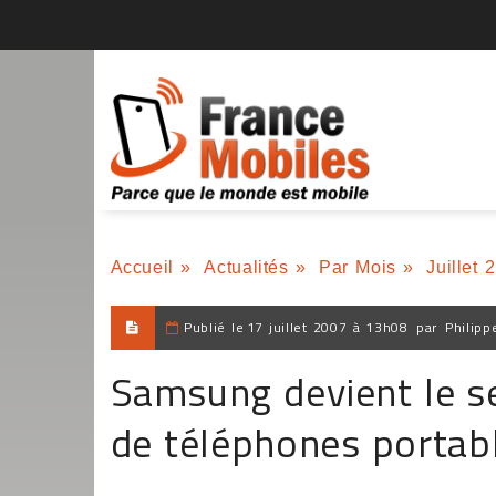
Accueil
»
Actualités
»
Par Mois
»
Juillet 
Publié le
17 juillet 2007 à 13h08
par
Philipp
Samsung devient le s
de téléphones portab