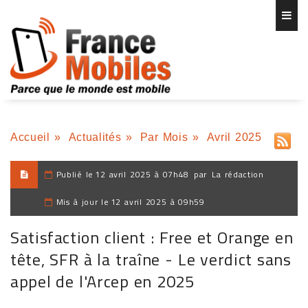
Accueil
»
Actualités
»
Par Mois
»
Avril 2025
Publié le
12 avril 2025 à 07h48
par
La rédaction
Mis à jour le
12 avril 2025 à 09h59
Satisfaction client : Free et Orange en
tête, SFR à la traîne - Le verdict sans
appel de l'Arcep en 2025