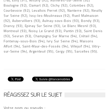
(78), Evry (91), Antony (92), Asnières-sur-Seine (92)
Boulogne (92), Clamart (92), Clichy (92), Colombes (92),
Courbevoie (92), Levallois Perret (92), Nanterre (92), Neuilly
Sur Seine (92), Issy-les-Moulineaux (92), Rueil Malmaison
(92), Aubervilliers (93), Aulnay-sous-Bois (93), Bondy (93),
Drancy (93), Epinay Sur Seine (93), Le Blanc Mesnil (93),
Montreuil (93), Noisy Le Grand (93), Pantin (93), Saint Denis
(93), Sevran (93), Champigny Sur Marne (94), Créteil (94),
Fontenay-sous-Bois (94), Ivry Sur Seine (94), Maisons
Alfort (94), Saint-Maur-des-Fossés (94), Villejuif (94), Vitry-
sur-Seine (94), Argenteuil (95), Cergy (95), Sarcelles (95).
RÉAGISSEZ SUR LE SUJET
Votre nom ou pseudo :