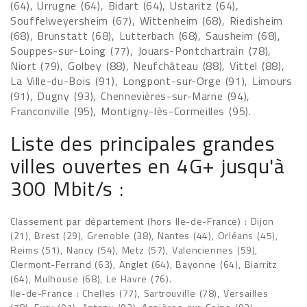
(64), Urrugne (64), Bidart (64), Ustaritz (64),
Souffelweyersheim (67), Wittenheim (68), Riedisheim
(68), Brunstatt (68), Lutterbach (68), Sausheim (68),
Souppes-sur-Loing (77), Jouars-Pontchartrain (78),
Niort (79), Golbey (88), Neufchâteau (88), Vittel (88),
La Ville-du-Bois (91), Longpont-sur-Orge (91), Limours
(91), Dugny (93), Chennevières-sur-Marne (94),
Franconville (95), Montigny-lès-Cormeilles (95).
Liste des principales grandes
villes ouvertes en 4G+ jusqu'à
300 Mbit/s :
Classement par département (hors Ile-de-France) : Dijon
(21), Brest (29), Grenoble (38), Nantes (44), Orléans (45),
Reims (51), Nancy (54), Metz (57), Valenciennes (59),
Clermont-Ferrand (63), Anglet (64), Bayonne (64), Biarritz
(64), Mulhouse (68), Le Havre (76).
Ile-de-France : Chelles (77), Sartrouville (78), Versailles