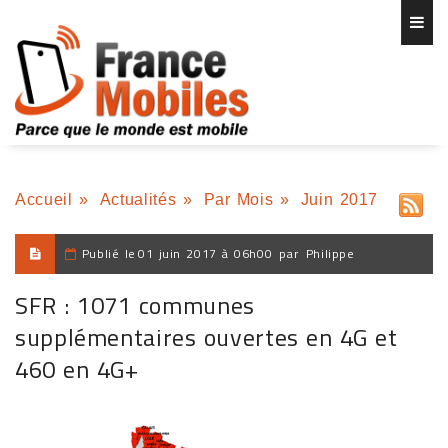
Accueil
»
Actualités
»
Par Mois
»
Juin 2017
Publié le
01 juin 2017 à 06h00
par
Philippe
SFR : 1071 communes
supplémentaires ouvertes en 4G et
460 en 4G+