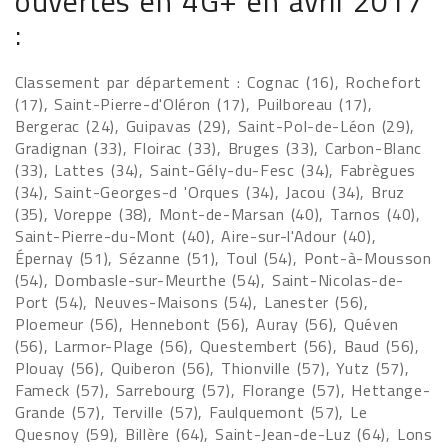
ouvertes en 4G+ en avril 2017
:
Classement par département : Cognac (16), Rochefort
(17), Saint-Pierre-d'Oléron (17), Puilboreau (17),
Bergerac (24), Guipavas (29), Saint-Pol-de-Léon (29),
Gradignan (33), Floirac (33), Bruges (33), Carbon-Blanc
(33), Lattes (34), Saint-Gély-du-Fesc (34), Fabrègues
(34), Saint-Georges-d 'Orques (34), Jacou (34), Bruz
(35), Voreppe (38), Mont-de-Marsan (40), Tarnos (40),
Saint-Pierre-du-Mont (40), Aire-sur-l'Adour (40),
Épernay (51), Sézanne (51), Toul (54), Pont-à-Mousson
(54), Dombasle-sur-Meurthe (54), Saint-Nicolas-de-
Port (54), Neuves-Maisons (54), Lanester (56),
Ploemeur (56), Hennebont (56), Auray (56), Quéven
(56), Larmor-Plage (56), Questembert (56), Baud (56),
Plouay (56), Quiberon (56), Thionville (57), Yutz (57),
Fameck (57), Sarrebourg (57), Florange (57), Hettange-
Grande (57), Terville (57), Faulquemont (57), Le
Quesnoy (59), Billère (64), Saint-Jean-de-Luz (64), Lons