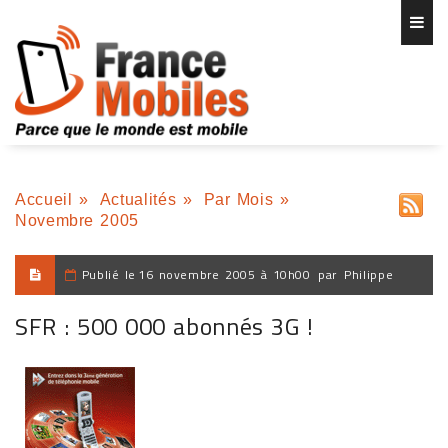
Accueil
»
Actualités
»
Par Mois
»
Novembre 2005
Publié le
16 novembre 2005 à 10h00
par
Philippe
SFR : 500 000 abonnés 3G !