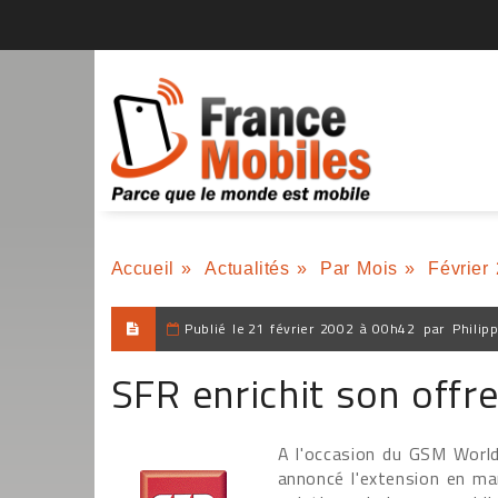
Accueil
»
Actualités
»
Par Mois
»
Février
Publié le
21 février 2002 à 00h42
par
Philip
SFR enrichit son offr
A l'occasion du GSM World
annoncé l'extension en ma