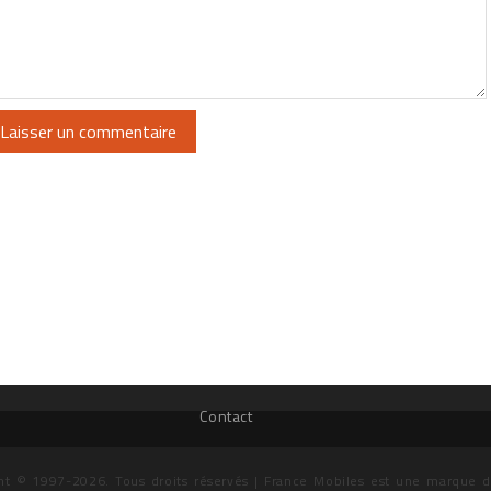
Contact
ht © 1997-2026. Tous droits réservés | France Mobiles est une marque 