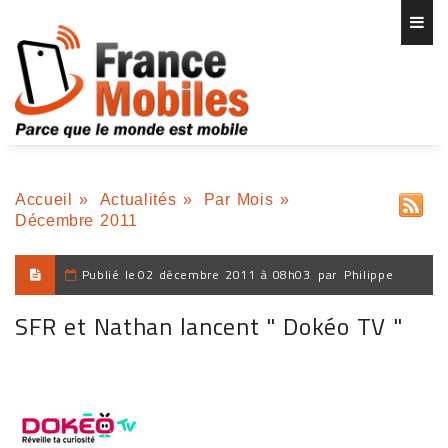
Accueil
»
Actualités
»
Par Mois
»
Décembre 2011
Publié le
02 décembre 2011 à 08h03
par
Philippe
SFR et Nathan lancent " Dokéo TV "