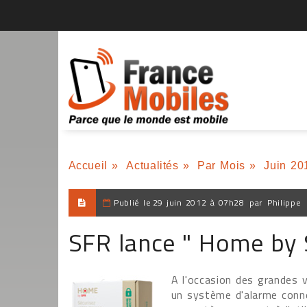
Accueil
»
Actualités
»
Par Mois
»
Juin 20
Publié le
29 juin 2012 à 07h28
par
Philippe
SFR lance " Home by 
A l'occasion des grandes 
un système d'alarme conne