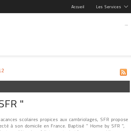
Accueil
Les Services
...
12
SFR "
vacances scolaires propices aux cambriolages, SFR propose
cté à son domicile en France. Baptisé " Home by SFR ",