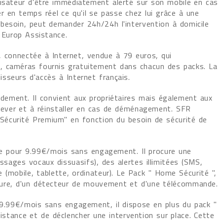
lisateur d'être immédiatement alerté sur son mobile en cas
er en temps réel ce qu'il se passe chez lui grâce à une
besoin, peut demander 24h/24h l'intervention à domicile
 Europ Assistance.
 connectée à Internet, vendue à 79 euros, qui
, caméras fournis gratuitement dans chacun des packs. La
sseurs d'accès à Internet français.
idement. Il convient aux propriétaires mais également aux
enlever et à réinstaller en cas de déménagement. SFR
écurité Premium" en fonction du besoin de sécurité de
e pour 9.99€/mois sans engagement. Il procure une
essages vocaux dissuasifs), des alertes illimitées (SMS,
e (mobile, tablette, ordinateur). Le Pack " Home Sécurité ",
ture, d'un détecteur de mouvement et d'une télécommande.
.99€/mois sans engagement, il dispose en plus du pack "
istance et de déclencher une intervention sur place. Cette