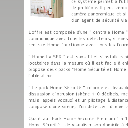
ce système permet à l'uti
de problème. Il peut vérifi
caméra panoramique et si 
d'un agent de sécurité via
L'offre est composée d'une " centrale Home ",
communique avec tous les détecteurs, sirènes
centrale Home fonctionne avec tous les fourni
" Home by SFR " est sans fil et s'installe rap
locataires dans la mesure où il est facile à 
propose deux packs "Home Sécurité et Home S
l'utilisateur :
" Le pack Home Sécurité " informe et dissuad
dissuasion d'intrusion (sirène 110 décibels, m
mails, appels vocaux) et un pilotage à distanc
composé d'une sirène, d'un détecteur d'ouver
Quant au "Pack Home Sécurité Premium " à 19
Home Sécurité " de visualiser son domicile à d