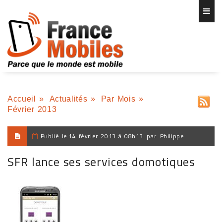
Accueil
»
Actualités
»
Par Mois
»
Février 2013
Publié le
14 février 2013 à 08h13
par
Philippe
SFR lance ses services domotiques