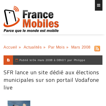
Accueil
»
Actualités
»
Par Mois
»
Mars 2008
Publié le
04 mars 2008 à 08h01
par
Philippe
SFR lance un site dédié aux élections
municipales sur son portail Vodafone
live