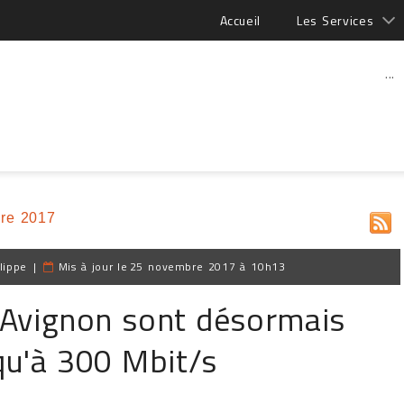
Accueil
Les Services
...
re 2017
lippe
|
Mis à jour le
25 novembre 2017 à 10h13
t Avignon sont désormais
qu'à 300 Mbit/s