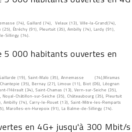
asse (74), Gaillard (74), Velaux (13), Ville-la-Grand(74),
5), Étréchy (91), Pleurtuit (35), Ambilly (74), Lardy (91),
-Sillingy (74).
de 5 000 habitants ouvertes en
a-Gaillarde (19), Saint-Malo (35), Annemasse (74),Miramas
 Chantepie (35), Bernay (27), Limoux (11), Biot (06), Léognan
mont-l'Hérault (34), Saint-Chamas (13), Vern-sur-Seiche (35),
, Noyal-Châtillon-sur-Seiche (35), Châteaubourg (35), Pleurtuit
), Ambilly (74), Carry-le-Rouet (13), Saint-Mitre-les-Remparts
35), Marolles-en-Hurepoix (91), La Balme-de-Sillingy (74).
ertes en 4G+ jusqu'à 300 Mbit/s