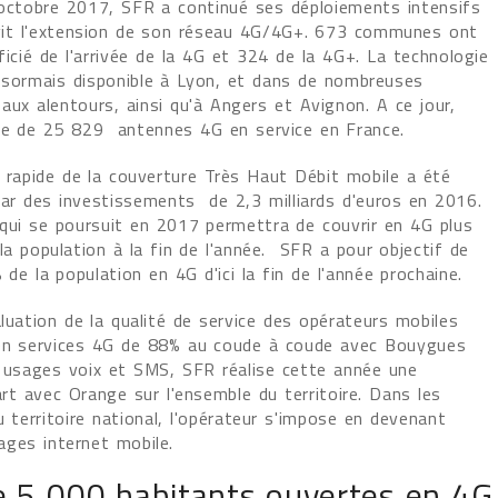
octobre 2017, SFR a continué ses déploiements intensifs
vit l'extension de son réseau 4G/4G+. 673 communes ont
cié de l'arrivée de la 4G et 324 de la 4G+. La technologie
sormais disponible à Lyon, et dans de nombreuses
ux alentours, ainsi qu'à Angers et Avignon. A ce jour,
e de 25 829 antennes 4G en service en France.
n rapide de la couverture Très Haut Débit mobile a été
ar des investissements de 2,3 milliards d'euros en 2016.
qui se poursuit en 2017 permettra de couvrir en 4G plus
a population à la fin de l'année. SFR a pour objectif de
 de la population en 4G d'ici la fin de l'année prochaine.
luation de la qualité de service des opérateurs mobiles
 en services 4G de 88% au coude à coude avec Bouygues
s usages voix et SMS, SFR réalise cette année une
rt avec Orange sur l'ensemble du territoire. Dans les
 territoire national, l'opérateur s'impose en devenant
ages internet mobile.
de 5 000 habitants ouvertes en 4G