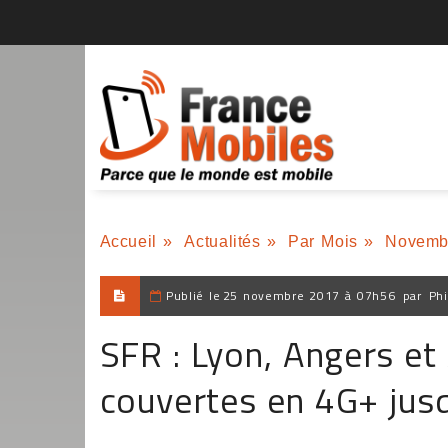
Accueil
»
Actualités
»
Par Mois
»
Novemb
Publié le
25 novembre 2017 à 07h56
par
Phi
SFR : Lyon, Angers e
couvertes en 4G+ jus