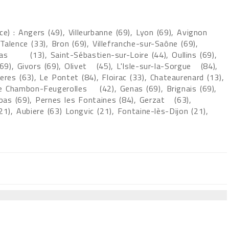
) : Angers (49), Villeurbanne (69), Lyon (69), Avignon
, Talence (33), Bron (69), Villefranche-sur-Saône (69),
amas (13), Saint-Sébastien-sur-Loire (44), Oullins (69),
69), Givors (69), Olivet (45), L'Isle-sur-la-Sorgue (84),
res (63), Le Pontet (84), Floirac (33), Chateaurenard (13),
Le Chambon-Feugerolles (42), Genas (69), Brignais (69),
rbas (69), Pernes les Fontaines (84), Gerzat (63),
, Aubiere (63) Longvic (21), Fontaine-lès-Dijon (21),