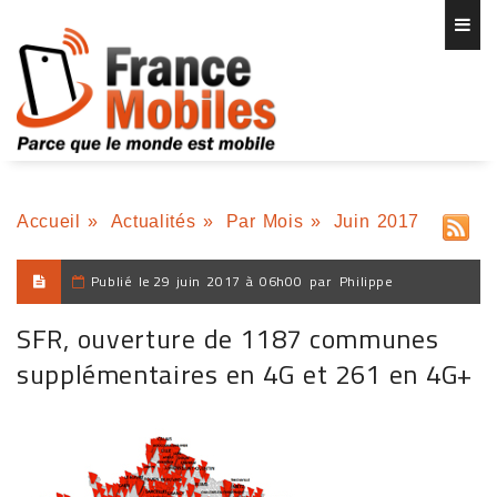
Accueil
»
Actualités
»
Par Mois
»
Juin 2017
Publié le
29 juin 2017 à 06h00
par
Philippe
SFR, ouverture de 1187 communes
supplémentaires en 4G et 261 en 4G+