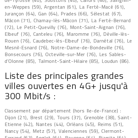
de-Tyrosse (40), Soustons (40), Cahors (46), Sainghin-
en-Weppes (59), Argentan (61), La Ferté-Macé (61),
Jurançon (64), Gan (64), Prades (66), Sélestat (67),
Mâcon (71), Charnay-lès-Mâcon (71), La Ferté-Bernard
(72), Le Petit-Quevilly (76), Mont-Saint-Aignan (76),
Elbeuf (76), Canteleu (76), Maromme (76), Déville-lès-
Rouen (76), Caudebec-lès-Elbeuf (76), Darnétal (76), Le
Mesnil-Esnard (76), Notre-Dame-de-Bondeville (76),
Bonsecours (76), Octeville-sur-Mer (76), Les Sables-
d'Olonne (85), Talmont-Saint-Hilaire (85), Loudun (86).
Liste des principales grandes
villes ouvertes en 4G+ jusqu'à
300 Mbit/s :
Classement par département (hors Ile-de-France) :
Dijon (21), Brest (29), Tours (37), Grenoble (38), Saint-
Etienne (42), Nantes (44), Orléans (45), Reims (51),
Nancy (54), Metz (57), Valenciennes (59), Clermont-
Ferrand (63), Anglet (64), Bayonne (64), Biarritz (64),